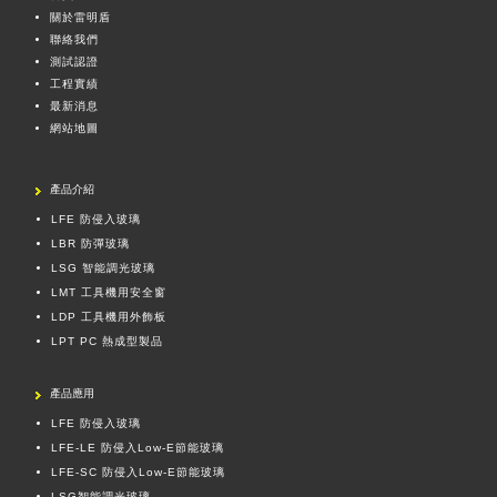
關於雷明盾
聯絡我們
測試認證
工程實績
最新消息
網站地圖
產品介紹
LFE 防侵入玻璃
LBR 防彈玻璃
LSG 智能調光玻璃
LMT 工具機用安全窗
LDP 工具機用外飾板
LPT PC 熱成型製品
產品應用
LFE
防侵入玻璃
LFE-LE
防侵入Low-E節能玻璃
LFE-SC
防侵入Low-E節能玻璃
LSG
智能調光玻璃