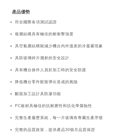
產品優勢
符合國際各項測試認證
複層結構具有極佳的耐衝擊強度
具空氣層結構能減少機台內外溫差的冷凝霧現象
具防玻璃碎片濺射的安全設計
具有機台操作人員於加工時的安全防護
降低機台零件鬆脫彈出造成的風險
斷面加工設計具防滲功能
PC板材具極佳的抗耐磨性和抗化學腐蝕性
完整生產履歷系統，每一片玻璃有專屬生產序號
完整的品質政策，提供產品30個月品質保證