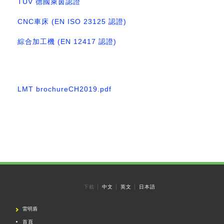
TUV 德國萊茵認證
CNC車床 (EN ISO 23125 認證)
綜合加工機 (EN 12417 認證)
LMT brochureCH2019.pdf
下載
│
中文
│
英文
│
日本語
雷明盾
首頁