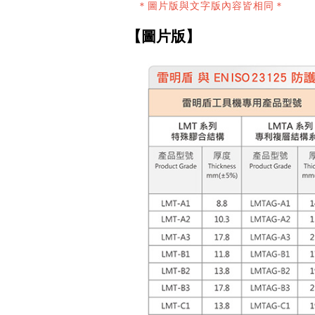
＊圖片版與文字版內容皆相同＊
【圖片版】