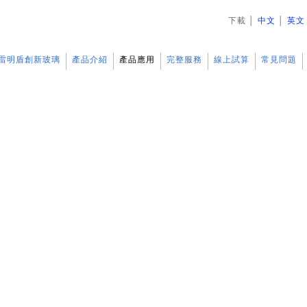
下載
│
中文
│
英文
雷明盾創新玻璃
產品介紹
產品應用
完整服務
線上試算
常見問題