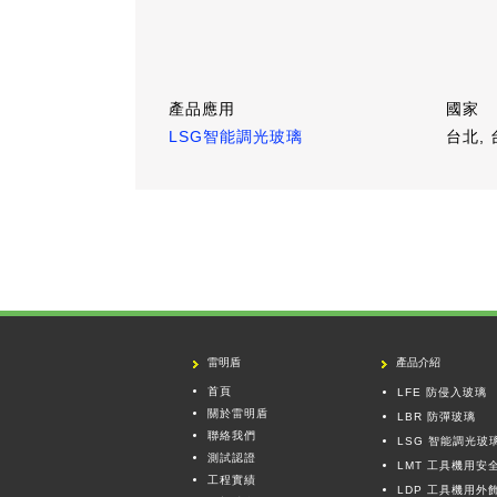
產品應用
國家
LSG智能調光玻璃
台北,
雷明盾
產品介紹
首頁
LFE 防侵入玻璃
關於雷明盾
LBR 防彈玻璃
聯絡我們
LSG 智能調光玻
測試認證
LMT 工具機用安
工程實績
LDP 工具機用外