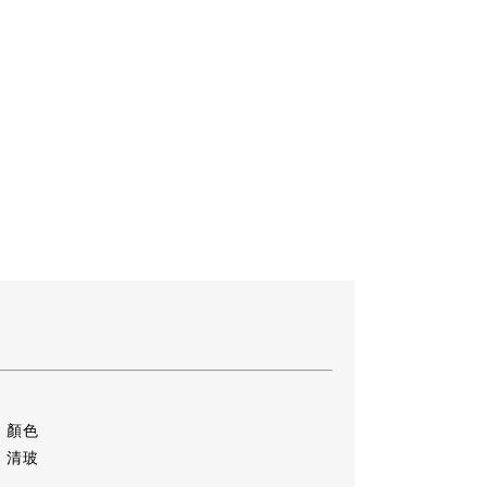
顏色
清玻