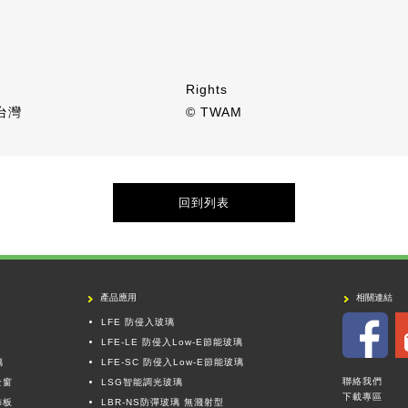
Rights
 台灣
© TWAM
回到列表
產品應用
相關連結
LFE
防侵入玻璃
LFE-LE
防侵入Low-E節能玻璃
璃
LFE-SC
防侵入Low-E節能玻璃
聯絡我們
全窗
LSG
智能調光玻璃
下載專區
飾板
LBR-NS
防彈玻璃 無濺射型