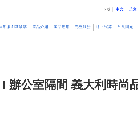
下載
│
中文
│
英文
雷明盾創新玻璃
產品介紹
產品應用
完整服務
線上試算
常見問題
 I 辦公室隔間 義大利時尚品